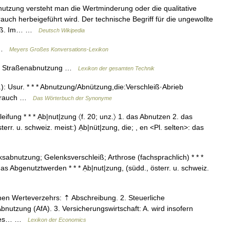
tzung versteht man die Wertminderung oder die qualitative
uch herbeigeführt wird. Der technische Begriff für die ungewollte
leiß. Im… …
Deutsch Wikipedia
g …
Meyers Großes Konversations-Lexikon
s. Straßenabnutzung …
Lexikon der gesamten Technik
): Usur. * * * Abnutzung/Abnützung,die:Verschleiß·Abrieb
rbrauch …
Das Wörterbuch der Synonyme
fung * * * Ạb|nut|zung 〈f. 20; unz.〉 1. das Abnutzen 2. das
err. u. schweiz. meist:) Ạb|nüt|zung, die; , en <Pl. selten>: das
abnutzung; Gelenksverschleiß; Arthrose (fachsprachlich) * * *
as Abgenutztwerden * * * Ạb|nut|zung, (südd., österr. u. schweiz.
chen Werteverzehrs: ⇡ Abschreibung. 2. Steuerliche
bnutzung (AfA). 3. Versicherungswirtschaft: A. wird insofern
nderes… …
Lexikon der Economics