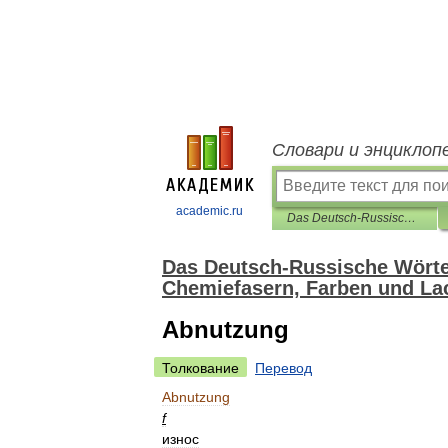
Словари и энциклоп
academic.ru
Das Deutsch-Russische Wörterbuch der Kunststoff und Kautschuk, Chemiefasern, Farben und Lacke
Das Deutsch-Russische Wörte
Chemiefasern, Farben und La
Abnutzung
Толкование
Перевод
Abnutzung
f
износ