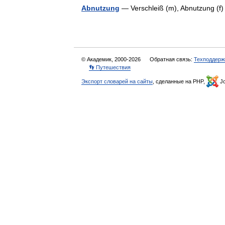
Abnutzung
— Verschleiß (m), Abnutzung (f
© Академик, 2000-2026
Обратная связь:
Техподдерж
👣 Путешествия
Экспорт словарей на сайты
, сделанные на PHP,
Jo