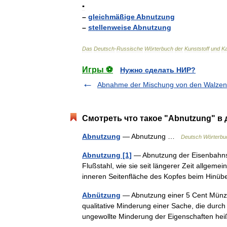
▪
–
gleichmäßige
Abnutzung
–
stellenweise
Abnutzung
Das
Deutsch
-
Russische
Wörterbuch
der
Kunststoff
und
K
Игры ⚽
Нужно сделать НИР?
Abnahme der Mischung von den Walzen
Смотреть что такое "Abnutzung" в 
Abnutzung
— Abnutzung …
Deutsch Wörterbu
Abnutzung [1]
— Abnutzung der Eisenbahnsc
Flußstahl, wie sie seit längerer Zeit allgem
inneren Seitenfläche des Kopfes beim Hin
Abnützung
— Abnutzung einer 5 Cent Münze
qualitative Minderung einer Sache, die durch 
ungewollte Minderung der Eigenschaften 