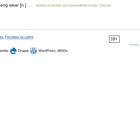
) eng wear [n.] …
Arbeitssicherheit und Gesundheitsschutz Glossar
ка
,
Реклама на сайте
18+
omla,
Drupal,
WordPress, MODx.