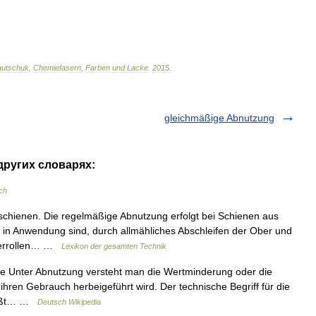
autschuk
,
Chemiefasern
,
Farben
und
Lacke
.
2015
.
gleichmäßige Abnutzung
других словарях:
ch
hienen. Die regelmäßige Abnutzung erfolgt bei Schienen aus
ein in Anwendung sind, durch allmähliches Abschleifen der Ober und
überrollen… …
Lexikon der gesamten Technik
 Unter Abnutzung versteht man die Wertminderung oder die
ihren Gebrauch herbeigeführt wird. Der technische Begriff für die
heißt… …
Deutsch Wikipedia