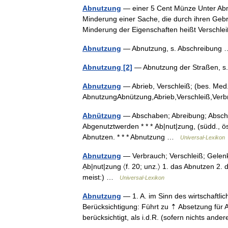
Abnutzung
— einer 5 Cent Münze Unter Abnu
Minderung einer Sache, die durch ihren Gebra
Minderung der Eigenschaften heißt Versch
Abnutzung
— Abnutzung, s. Abschreibun
Abnutzung [2]
— Abnutzung der Straßen, 
Abnutzung
— Abrieb, Verschleiß; (bes. Med.
AbnutzungAbnützung,Abrieb,Verschleiß,Ve
Abnützung
— Abschaben; Abreibung; Abschlei
Abgenutztwerden * * * Ạb|nut|zung, (südd., öst
Abnutzen. * * * Abnutzung …
Universal-Lexikon
Abnutzung
— Verbrauch; Verschleiß; Gelenks
Ạb|nut|zung 〈f. 20; unz.〉 1. das Abnutzen 2. d
meist:) …
Universal-Lexikon
Abnutzung
— 1. A. im Sinn des wirtschaftli
Berücksichtigung: Führt zu ⇡ Absetzung für A
berücksichtigt, als i.d.R. (sofern nichts a