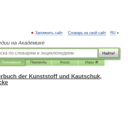
Запомнить сайт
Словарь на свой сайт
RU
едии на Академике
Найти!
Толкования
Переводы
Книги
Игры ⚽
rbuch der Kunststoff und Kautschuk,
cke